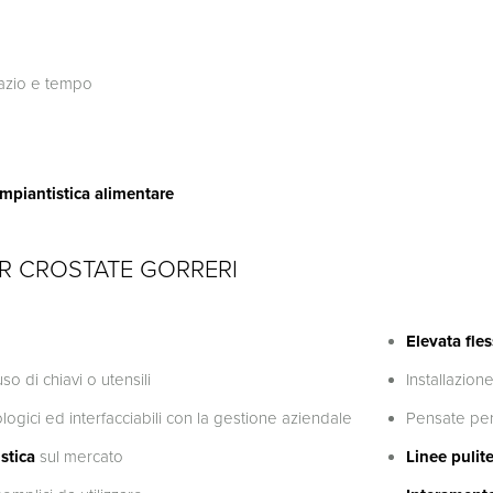
azio e tempo
impiantistica alimentare
R CROSTATE GORRERI
Elevata fles
so di chiavi o utensili
Installazion
ogici ed interfacciabili con la gestione aziendale
Pensate pe
stica
sul mercato
Linee pulite