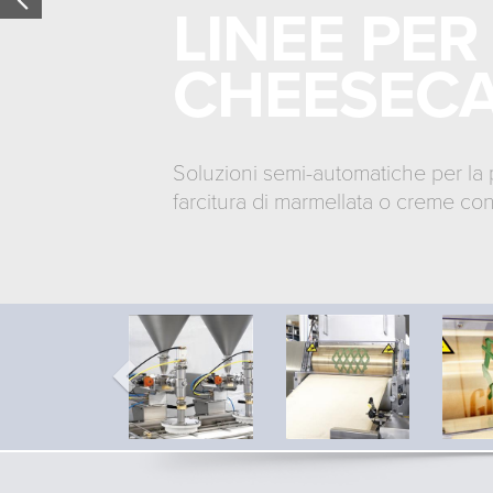
LINEE PER
CHEESEC
Soluzioni semi-automatiche per la 
farcitura di marmellata o creme con