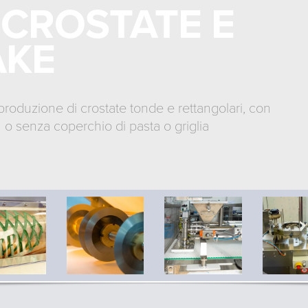
 CROSTATE E
AKE
produzione di crostate tonde e rettangolari, con
 o senza coperchio di pasta o griglia