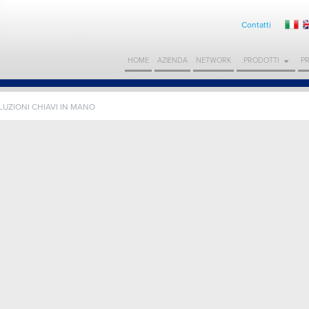
Contatti
HOME
AZIENDA
NETWORK
PRODOTTI
P
LUZIONI CHIAVI IN MANO