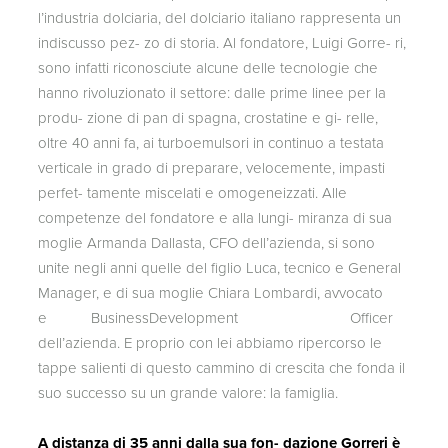
l’industria dolciaria, del dolciario italiano rappresenta un
indiscusso pez- zo di storia. Al fondatore, Luigi Gorre- ri,
sono infatti riconosciute alcune delle tecnologie che
hanno rivoluzionato il settore: dalle prime linee per la
produ- zione di pan di spagna, crostatine e gi- relle,
oltre 40 anni fa, ai turboemulsori in continuo a testata
verticale in grado di preparare, velocemente, impasti
perfet- tamente miscelati e omogeneizzati. Alle
competenze del fondatore e alla lungi- miranza di sua
moglie Armanda Dallasta, CFO dell’azienda, si sono
unite negli anni quelle del figlio Luca, tecnico e General
Manager, e di sua moglie Chiara Lombardi, avvocato
e BusinessDevelopment Officer
dell’azienda. E proprio con lei abbiamo ripercorso le
tappe salienti di questo cammino di crescita che fonda il
suo successo su un grande valore: la famiglia.
A distanza di 35 anni dalla sua fon- dazione Gorreri è