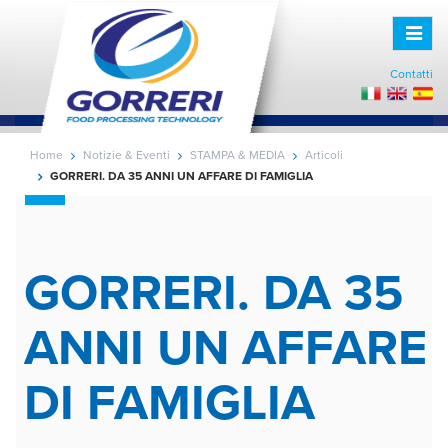
Toggle
naviga
Contatti
Home
Notizie & Eventi
STAMPA & MEDIA
Articoli
GORRERI. DA 35 ANNI UN AFFARE DI FAMIGLIA
GORRERI. DA 35
ANNI UN AFFARE
DI FAMIGLIA