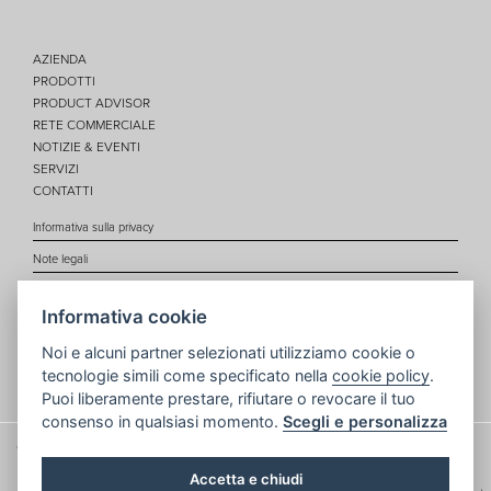
AZIENDA
PRODOTTI
PRODUCT ADVISOR
RETE COMMERCIALE
NOTIZIE & EVENTI
SERVIZI
CONTATTI
Informativa sulla privacy
Note legali
Cookie policy
Informativa cookie
Site map
Noi e alcuni partner selezionati utilizziamo cookie o
Indice
tecnologie simili come specificato nella
cookie policy
.
Puoi liberamente prestare, rifiutare o revocare il tuo
consenso in qualsiasi momento.
Scegli e personalizza
Gli aiuti di Stato e gli aiuti de minimis ricevuti dalla nostra impresa sono contenuti
nel Registro nazionale degli aiuti di Stato di cui all’art. 52 della L. 234/2012 a cui
Accetta e chiudi
si rinvia e consultabili al seguente link